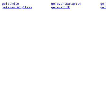
gefBundle
gefeventDataView
gef
gefeventAlgClass
gefeventIE
gef